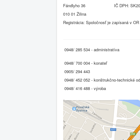
Fándlyho 36 IČ DPH: SK202
010 01 Žilina
Registrácia: Spoločnosť je zapísaná v OR 
0948/ 285 534 - administratíva
0948/ 700 004 - konateľ
0905/ 294 443
0948/ 452 052 - konštrukčno-technické o
0948/ 416 488 - výroba