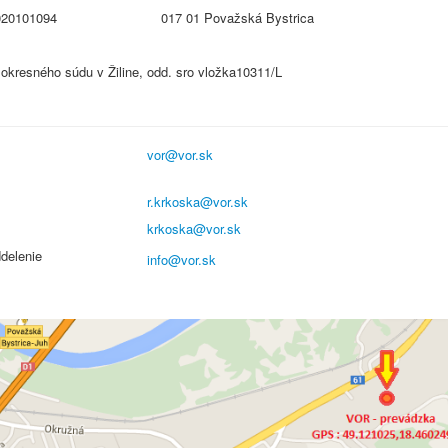
0101094 017 01 Považská Bystrica
okresného súdu v Žiline, odd. sro vložka10311/L
vor@vor.sk
r.krkoska@vor.sk
krkoska@vor.sk
ddelenie
info@vor.sk